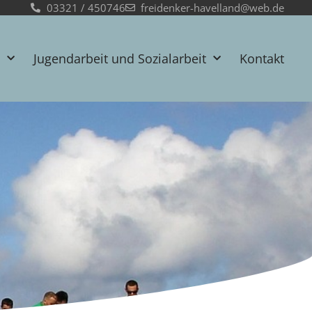
03321 / 450746
freidenker-havelland@web.de
Jugendarbeit und Sozialarbeit
Kontakt