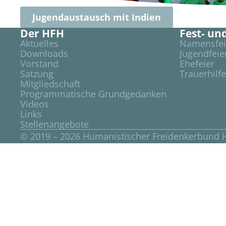
Jugendaustausch mit Indien
Der HFH
Fest- un
Aktuelles
Namensfei
Downloads
Jugendfeie
Vorstand
Ehefeier
Satzung
Trauerhilf
Mitgliedschaft
Programmatische Grundgedanken
Videos
Links
Stellenangebote
© 2019 – 2026 Humanistischer Freidenkerbund 