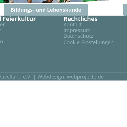
Bildungs- und Lebenskunde
d Feierkultur
Rechtliches
er
Kontakt
r
Impressum
Datenschutz
en
Cookie-Einstellungen
Havelland e.V. | Webdesign:
webprojekte.de