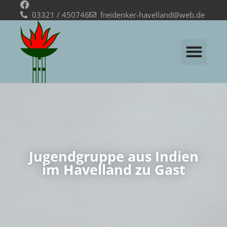
03321 / 450746
freidenker-havelland@web.de
Jugendgruppe aus Indien
im Havelland zu Gast