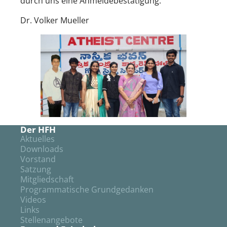
durch uns eine Anmeldebestätigung.
Dr. Volker Mueller
Der HFH
Aktuelles
Downloads
Vorstand
Satzung
Mitgliedschaft
Programmatische Grundgedanken
Videos
Links
Stellenangebote